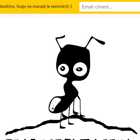
rtesítőre, hogy ne maradj le semmiről :)