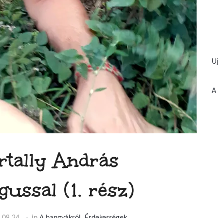
U
A 
artally András
ssal (1. rész)