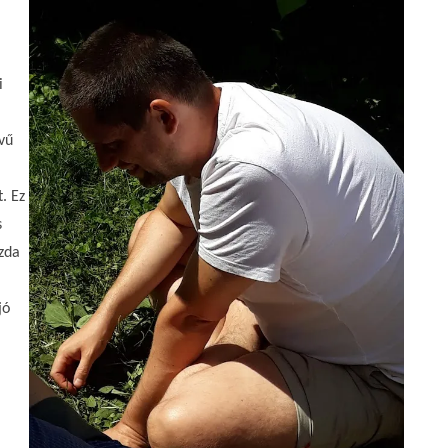
i
vű
. Ez
s
zda
jó