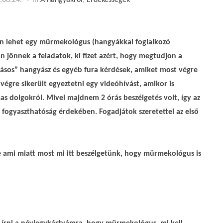
.08.24.
in
A hangyákról
,
Érdekességek
en lehet egy mürmekológus (hangyákkal foglalkozó
 jönnek a feladatok, ki fizet azért, hogy megtudjon a
tásos” hangyász és egyéb fura kérdések, amiket most végre
végre sikerült egyeztetni egy videóhívást, amikor is
as dolgokról. Mivel majdnem 2 órás beszélgetés volt, így az
a fogyaszthatóság érdekében. Fogadjátok szeretettel az első
e ami miatt most mi itt beszélgetünk, hogy mürmekológus is