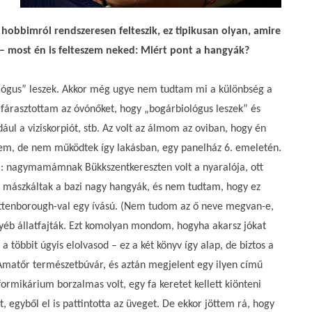
hobbimról rendszeresen felteszik, ez tipikusan olyan, amire
 – most én is felteszem neked: Miért pont a hangyák?
ológus” leszek. Akkor még ugye nem tudtam mi a különbség a
l fárasztottam az óvónőket, hogy „bogárbiológus leszek” és
ul a viziskorpiót, stb. Az volt az álmom az oviban, hogy én
ttem, de nem működtek így lakásban, egy panelház 6. emeletén.
a: nagymamámnak Bükkszentkereszten volt a nyaralója, ott
tt mászkáltak a bazi nagy hangyák, és nem tudtam, hogy ez
 Attenborough-val egy ívású. (Nem tudom az ő neve megvan-e,
yéb állatfajták. Ezt komolyan mondom, hogyha akarsz jókat
többit úgyis elolvasod – ez a két könyv így alap, de biztos a
z Amatőr természetbúvár, és aztán megjelent egy ilyen című
formikárium borzalmas volt, egy fa keretet kellett kiönteni
egyből el is pattintotta az üveget. De ekkor jöttem rá, hogy