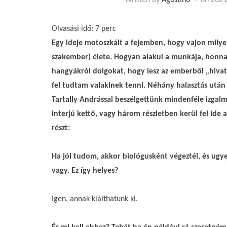
Written by
Agostino
on
2021
Olvasási idő:
7
perc
Egy ideje motoszkált a fejemben, hogy vajon mily
szakember) élete. Hogyan alakul a munkája, honnan
hangyákról dolgokat, hogy lesz az emberből „hiva
fel tudtam valakinek tenni. Néhány halasztás után 
Tartally Andrással beszélgettünk mindenféle izgalm
interjú kettő, vagy három részletben kerül fel ide 
részt:
Ha jól tudom, akkor biológusként végeztél, és ugy
vagy. Ez így helyes?
Igen, annak kiálthatunk ki.