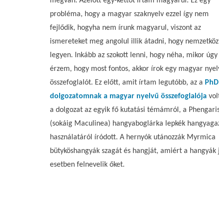
megvan. Azelőtt egy-kettőt írtam magyarul. Ez egy
probléma, hogy a magyar szaknyelv ezzel így nem
fejlődik, hogyha nem írunk magyarul, viszont az
ismereteket meg angolul illik átadni, hogy nemzetköz
legyen. Inkább az szokott lenni, hogy néha, mikor úgy
érzem, hogy most fontos, akkor írok egy magyar nyel
összefoglalót. Ez előtt, amit írtam legutóbb, az a
PhD
dolgozatomnak a magyar nyelvű összefoglalója
volt
a dolgozat az egyik fő kutatási témámról, a Phengari
(sokáig Maculinea) hangyaboglárka lepkék hangyaga
használatáról íródott. A hernyók utánozzák Myrmica
bütyköshangyák szagát és hangját, amiért a hangyák 
esetben felnevelik őket.