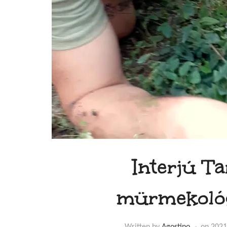
Interjú T
mürmekológu