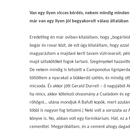
Van egy ilyen vicces kérdés, nekem mindig minden 
már van egy ilyen jól begyakorolt válasz általában
Eredetileg én már oviban kitaláltam, hogy „bogárbi
bogár és rovar közt, de ezt úgy kitaláltam, hogy azza
magyaráztam a majdani kerti tavam vizirovarait, példá
majd szitakötőket fogok tartani. Szegényeket hazavi
De nekem mindig is tetszett a Camponotus ligniperd
töltöttem a nyarakat a bükkerdő szélén, és mindig o
micsoda. És akkor jött Gerald Durrell – ő nagyjából
ha nincs, akkor kötelező olvasmány a Családom és eg
röhögni… utána mondjuk A Bafuti kopók, mert azután a 
többi is nagyon fog tetszeni.) Neki volt a sorozata a
könyve is. No, abban volt egy formikárium. Hát, ez a 
cementtel. Megpróbáltam, és a cement ahogy dagadt, 