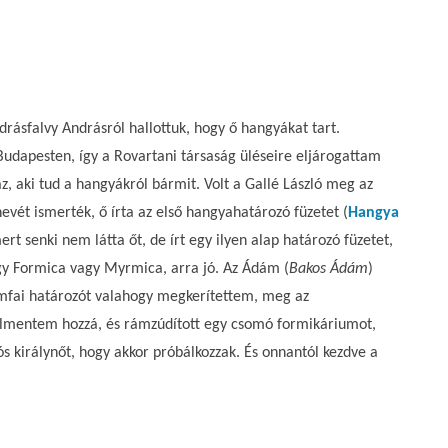
ndrásfalvy Andrásról hallottuk, hogy ő hangyákat tart.
dapesten, így a Rovartani társaság üléseire eljárogattam
z, aki tud a hangyákról bármit. Volt a Gallé László meg az
nevét ismerték, ő írta az első hangyahatározó füzetet (
Hangya
rt senki nem látta őt, de írt egy ilyen alap határozó füzetet,
y Formica vagy Myrmica, arra jó. Az Ádám (
Bakos Ádám
)
 Somfai határozót valahogy megkerítettem, meg az
elmentem hozzá, és rámzúdított egy csomó formikáriumot,
ós királynőt, hogy akkor próbálkozzak. És onnantól kezdve a