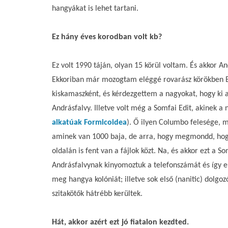
hangyákat is lehet tartani.
Ez hány éves korodban volt kb?
Ez volt 1990 táján, olyan 15 körül voltam. És akkor A
Ekkoriban már mozogtam eléggé rovarász körökben Bu
kiskamaszként, és kérdezgettem a nagyokat, hogy ki a
Andrásfalvy. Illetve volt még a Somfai Edit, akinek a 
alkatúak
Formicoidea
). Ő ilyen Columbo felesége, me
aminek van 1000 baja, de arra, hogy megmondd, hog
oldalán is fent van a fájlok közt. Na, és akkor ezt a
Andrásfalvynak kinyomoztuk a telefonszámát és így 
meg hangya kolóniát; illetve sok első (nanitic) dolgoz
szitakötők hátrébb kerültek.
Hát, akkor azért ezt jó fiatalon kezdted.