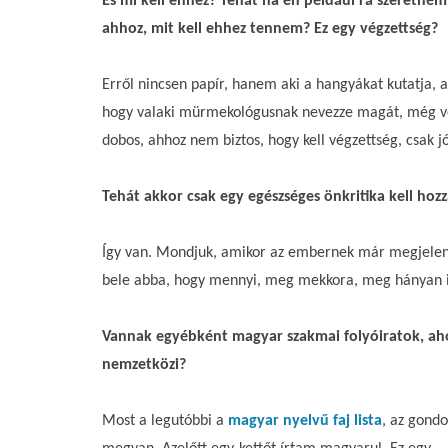
És mi kell ehhez? Tehát ha én például rá szeretné
ahhoz, mit kell ehhez tennem? Ez egy végzettség?
Erről nincsen papír, hanem aki a hangyákat kutatja
hogy valaki mürmekológusnak nevezze magát, még vég
dobos, ahhoz nem biztos, hogy kell végzettség, csak jó
Tehát akkor csak egy egészséges önkritika kell hozz
Így van. Mondjuk, amikor az embernek már megjeleni
bele abba, hogy mennyi, meg mekkora, meg hányan id
Vannak egyébként magyar szakmai folyóiratok, ahov
nemzetközi?
Most a legutóbbi a
magyar nyelvű faj lista
, az gond