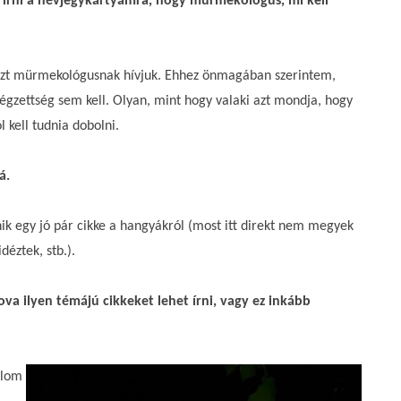
m írni a névjegykártyámra, hogy mürmekológus, mi kell
, azt mürmekológusnak hívjuk. Ehhez önmagában szerintem,
zettség sem kell. Olyan, mint hogy valaki azt mondja, hogy
l kell tudnia dobolni.
á.
k egy jó pár cikke a hangyákról (most itt direkt nem megyek
éztek, stb.).
a ilyen témájú cikkeket lehet írni, vagy ez inkább
olom