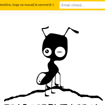
rtesítőre, hogy ne maradj le semmiről :)