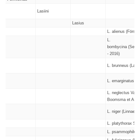
Lasiini
Lasius
L. alienus (Förster
L.
bombycina (Seifer
- 2016)
L. brunneus (Latrei
L. emarginatus (Ol
L. neglectus Van 
Boomsma et Andrá
L. niger (Linnaeus
L. platythorax Sei
L. psammophilus S