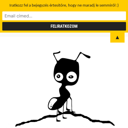
Iratkozz fel a bejegyzés értesítőre, hogy ne maradj le semmiről :)
▲