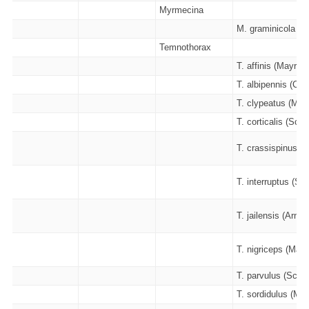
Myrmecina
M. graminicola (Lat
Temnothorax
T. affinis (Mayr - 
T. albipennis (Curt
T. clypeatus (Mayr
T. corticalis (Sch
T. crassispinus (K
T. interruptus (Sc
T. jailensis (Arnol
T. nigriceps (Mayr
T. parvulus (Sche
T. sordidulus (Mül