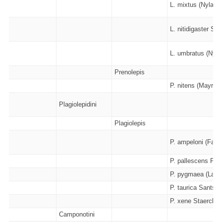
L. mixtus (Nylande
L. nitidigaster Sei
L. umbratus (Nyla
Prenolepis
P. nitens (Mayr - 
Plagiolepidini
Plagiolepis
P. ampeloni (Faber
P. pallescens Fore
P. pygmaea (Latrei
P. taurica Santsch
P. xene Staercke 
Camponotini