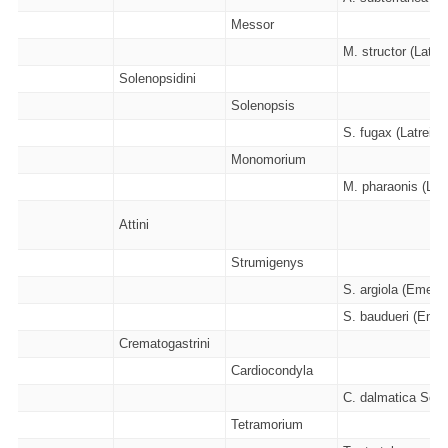
Messor
M. structor (Latrei
Solenopsidini
Solenopsis
S. fugax (Latreille
Monomorium
M. pharaonis (Lin
Attini
Strumigenys
S. argiola (Emery 
S. baudueri (Emer
Crematogastrini
Cardiocondyla
C. dalmatica Soud
Tetramorium