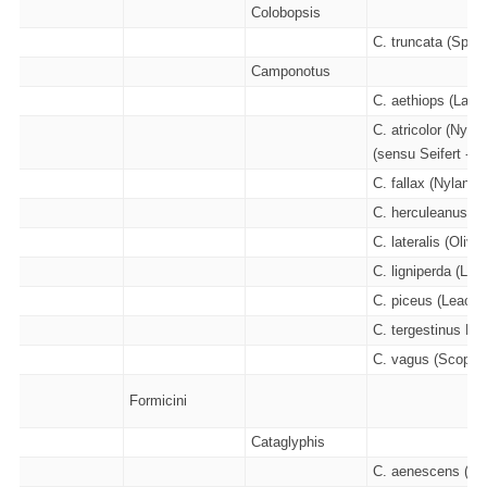
Colobopsis
C. truncata (Spino
Camponotus
C. aethiops (Latrei
C. atricolor (Nylan
(sensu Seifert - 1
C. fallax (Nylande
C. herculeanus (L
C. lateralis (Olivie
C. ligniperda (Latr
C. piceus (Leach 
C. tergestinus Mül
C. vagus (Scopoli
Formicini
Cataglyphis
C. aenescens (Nyl