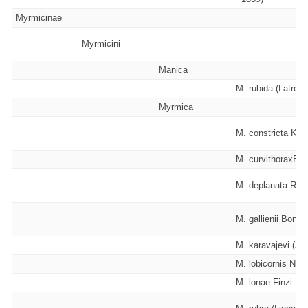
Myrmicinae
Myrmicini
Manica
M. rubida (Latreill
Myrmica
M. constricta Kar
M. curvithoraxBon
M. deplanata Ruz
M. gallienii Bondro
M. karavajevi (Arn
M. lobicornis Nyla
M. lonae Finzi - 1