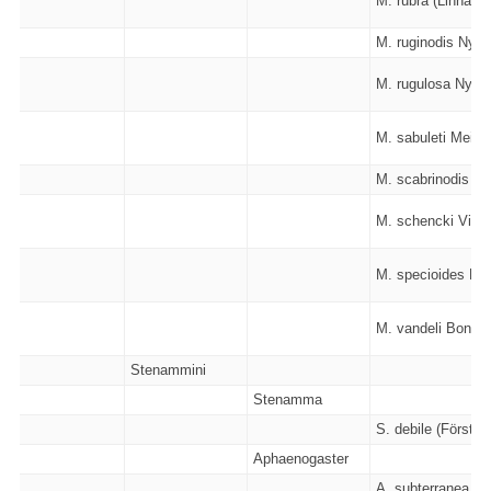
M. rubra (Linnaeus
M. ruginodis Nyla
M. rugulosa Nylan
M. sabuleti Meiner
M. scabrinodis Ny
M. schencki Viere
M. specioides Bon
M. vandeli Bondroi
Stenammini
Stenamma
S. debile (Förster 
Aphaenogaster
A. subterranea (Lat