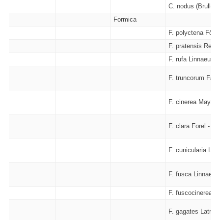
C. nodus (Brullé -
Formica
F. polyctena Först
F. pratensis Retzi
F. rufa Linnaeus -
F. truncorum Fabr
F. cinerea Mayr -
F. clara Forel - 18
F. cunicularia Latr
F. fusca Linnaeus
F. fuscocinerea Fo
F. gagates Latreil