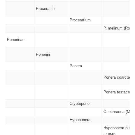
Proceratiini
Proceratium
P. melinum (Roger
Ponerinae
Ponerini
Ponera
Ponera coarctata (
Ponera testacea 
Cryptopone
C. ochracea (Mayr
Hypoponera
Hypoponera punct
- 1859)