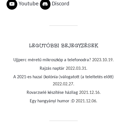
Youtube
Discord
LEGUTÓBBI BEJEGYZÉSEK
Ujjperc méretű mikroszkóp a telefonodra?
2023.10.19.
Rajzás naptár
2022.03.31.
A 2021-es hazai (kolónia-)válogatott (a teleltetés előtt)
2022.02.27.
Rovarzselé készítése házilag
2021.12.16.
Egy hangyányi humor :D
2021.12.06.