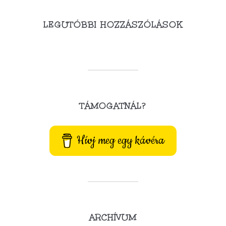
LEGUTÓBBI HOZZÁSZÓLÁSOK
TÁMOGATNÁL?
Hívj meg egy kávéra
ARCHÍVUM