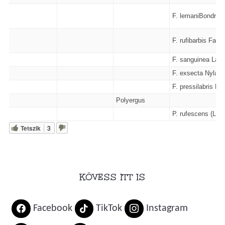
F. lemaniBondroit
F. rufibarbis Fabri
F. sanguinea Latre
F. exsecta Nyland
F. pressilabris Ny
Polyergus
P. rufescens (Latre
Tetszik
3
KÖVESS ITT IS
Facebook
TikTok
Instagram