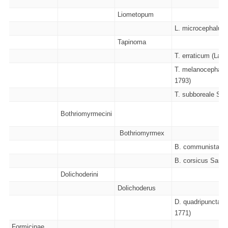
Liometopum
L. microcephalum 
Tapinoma
T. erraticum (Latre
T. melanocephalum
1793)
T. subboreale Seif
Bothriomyrmecini
Bothriomyrmex
B. communista Sa
B. corsicus Sants
Dolichoderini
Dolichoderus
D. quadripunctatu
1771)
Formicinae