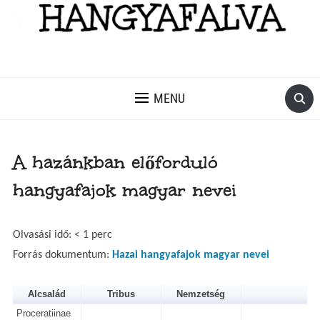
MENU
A hazánkban előforduló
hangyafajok magyar nevei
Olvasási idő:
< 1
perc
Forrás dokumentum:
Hazai hangyafajok magyar nevei
Alcsalád
Tribus
Nemzetség
Fa
Proceratiinae