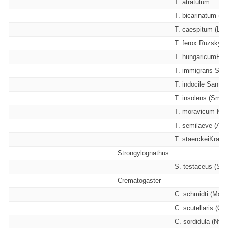
T. atratulum
T. bicarinatum (Ny
T. caespitum (Lin
T. ferox Ruzsky -
T. hungaricumRösz
T. immigrans Sant
T. indocile Santsc
T. insolens (Smith
T. moravicum Krat
T. semilaeve (And
T. staerckeiKratoc
Strongylognathus
S. testaceus (Sch
Crematogaster
C. schmidti (Mayr
C. scutellaris (Oli
C. sordidula (Nyla