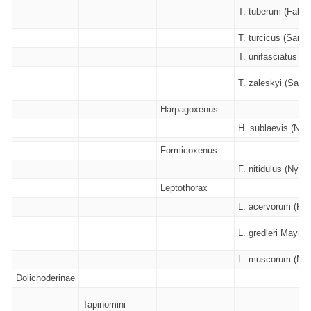
T. tuberum (Fabric
T. turcicus (Sants
T. unifasciatus (La
T. zaleskyi (Sadil
Harpagoxenus
H. sublaevis (Nyla
Formicoxenus
F. nitidulus (Nylan
Leptothorax
L. acervorum (Fabr
L. gredleri Mayr -
L. muscorum (Nyla
Dolichoderinae
Tapinomini