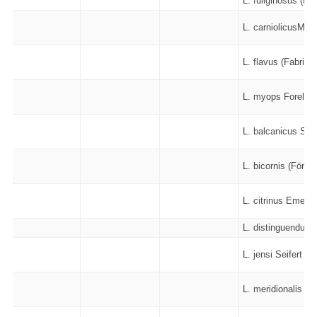
L. fuliginosus (Lat
L. carniolicusMayr
L. flavus (Fabriciu
L. myops Forel - 
L. balcanicus Seif
L. bicornis (Förste
L. citrinus Emery 
L. distinguendus 
L. jensi Seifert - 
L. meridionalis (B