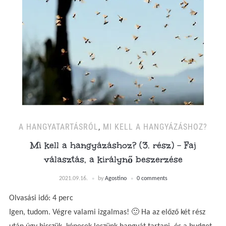
A HANGYATARTÁSRÓL
,
MI KELL A HANGYÁZÁSHOZ?
Mi kell a hangyázáshoz? (3. rész) – Faj
választás, a királynő beszerzése
2021.09.16.
by
Agostino
0 comments
Olvasási idő:
4
perc
Igen, tudom. Végre valami izgalmas! 🙂 Ha az előző két rész