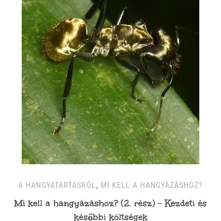
A HANGYATARTÁSRÓL
,
MI KELL A HANGYÁZÁSHOZ?
Mi kell a hangyázáshoz? (2. rész) – Kezdeti és
későbbi költségek