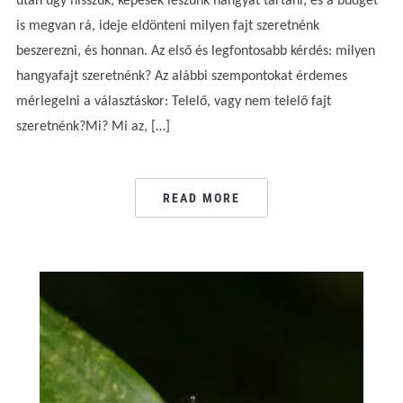
után úgy hisszük, képesek leszünk hangyát tartani, és a budget
is megvan rá, ideje eldönteni milyen fajt szeretnénk
beszerezni, és honnan. Az első és legfontosabb kérdés: milyen
hangyafajt szeretnénk? Az alábbi szempontokat érdemes
mérlegelni a választáskor: Telelő, vagy nem telelő fajt
szeretnénk?Mi? Mi az, […]
READ MORE