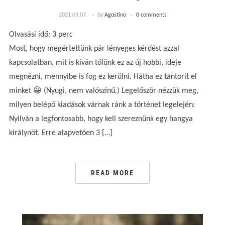
2021.09.07.
by
Agostino
0 comments
Olvasási idő:
3
perc
Most, hogy megértettünk pár lényeges kérdést azzal
kapcsolatban, mit is kíván tőlünk ez az új hobbi, ideje
megnézni, mennyibe is fog ez kerülni. Hátha ez tántorít el
minket 😀 (Nyugi, nem valószínű.) Legelőször nézzük meg,
milyen belépő kiadások várnak ránk a történet legelején:
Nyilván a legfontosabb, hogy kell szereznünk egy hangya
királynőt. Erre alapvetően 3 […]
READ MORE