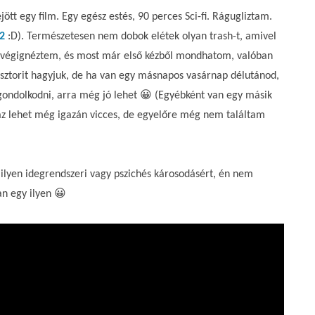
tt egy film. Egy egész estés, 90 perces Sci-fi. Rágugliztam.
2
:D). Természetesen nem dobok elétek olyan trash-t, amivel
végignéztem, és most már első kézből mondhatom, valóban
A sztorit hagyjuk, de ha van egy másnapos vasárnap délutánod,
 gondolkodni, arra még jó lehet 😀 (Egyébként van egy másik
az lehet még igazán vicces, de egyelőre még nem találtam
milyen idegrendszeri vagy pszichés károsodásért, én nem
n egy ilyen 😀