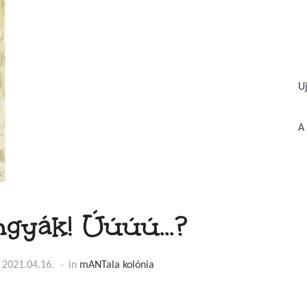
U
A 
ngyák! Úúúú…?
n
2021.04.16.
in
mANTala kolónia