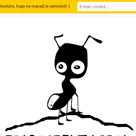
rtesítőre, hogy ne maradj le semmiről :)