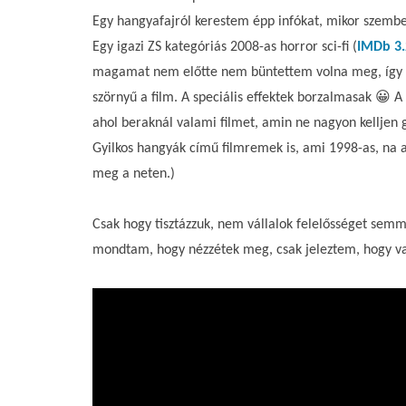
Egy hangyafajról kerestem épp infókat, mikor szembejö
Egy igazi ZS kategóriás 2008-as horror sci-fi (
IMDb 3.
magamat nem előtte nem büntettem volna meg, így 
szörnyű a film. A speciális effektek borzalmasak 😀 
ahol beraknál valami filmet, amin ne nagyon kelljen
Gyilkos hangyák című filmremek is, ami 1998-as, na 
meg a neten.)
Csak hogy tisztázzuk, nem vállalok felelősséget sem
mondtam, hogy nézzétek meg, csak jeleztem, hogy va