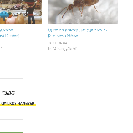
y András
Új család költözik Hangyafalvára? –
l (2. rész)
Prenolepis Nitens
2021.04.04.
l"
In "A hangyákról"
TAGS
GYILKOS HANGYÁK