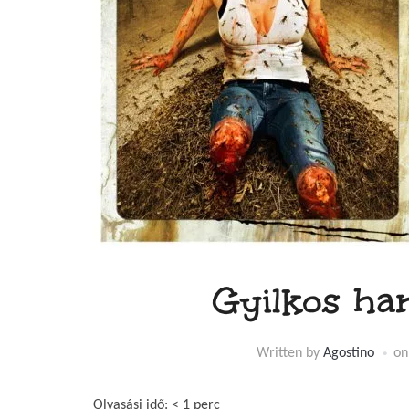
Gyilkos ha
Written by
Agostino
o
Olvasási idő:
< 1
perc