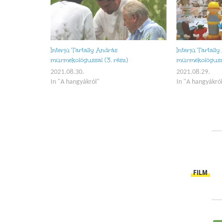
Interjú Tartally András
Interjú Tartall
mürmekológussal (3. rész)
mürmekológussa
2021.08.30.
2021.08.29.
In "A hangyákról"
In "A hangyákró
FILM