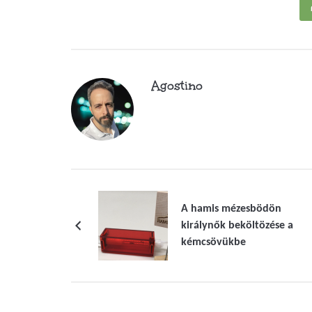
Agostino
A hamis mézesbödön
királynők beköltözése a
kémcsövükbe