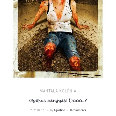
MANTALA KOLÓNIA
Gyilkos hangyák! Úúúú…?
2021.04.16.
by
Agostino
0 comments