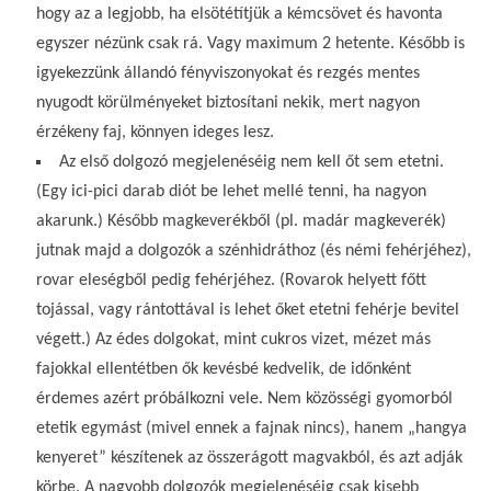
hogy az a legjobb, ha elsötétítjük a kémcsövet és havonta
egyszer nézünk csak rá. Vagy maximum 2 hetente. Később is
igyekezzünk állandó fényviszonyokat és rezgés mentes
nyugodt körülményeket biztosítani nekik, mert nagyon
érzékeny faj, könnyen ideges lesz.
Az első dolgozó megjelenéséig nem kell őt sem etetni.
(Egy ici-pici darab diót be lehet mellé tenni, ha nagyon
akarunk.) Később magkeverékből (pl. madár magkeverék)
jutnak majd a dolgozók a szénhidráthoz (és némi fehérjéhez),
rovar eleségből pedig fehérjéhez. (Rovarok helyett főtt
tojással, vagy rántottával is lehet őket etetni fehérje bevitel
végett.) Az édes dolgokat, mint cukros vizet, mézet más
fajokkal ellentétben ők kevésbé kedvelik, de időnként
érdemes azért próbálkozni vele. Nem közösségi gyomorból
etetik egymást (mivel ennek a fajnak nincs), hanem „hangya
kenyeret” készítenek az összerágott magvakból, és azt adják
körbe. A nagyobb dolgozók megjelenéséig csak kisebb