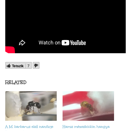
Tetszik
7
RELATED
A M. barbarus első naniticje
Hamis mézesbödön hangya