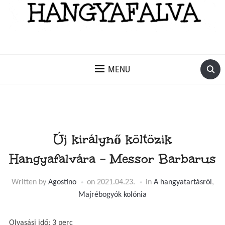
MENU
Új királynő költözik
Hangyafalvára – Messor Barbarus
Written by
Agostino
on
2021.04.23.
in
A hangyatartásról
,
Majrébogyók kolónia
Olvasási idő:
3
perc