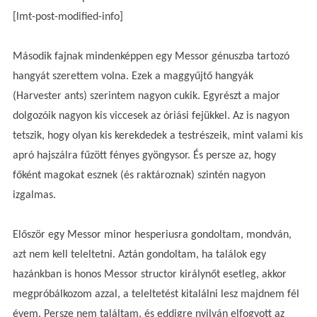
[lmt-post-modified-info]
Második fajnak mindenképpen egy Messor génuszba tartozó
hangyát szerettem volna. Ezek a maggyűjtő hangyák
(Harvester ants) szerintem nagyon cukik. Egyrészt a major
dolgozóik nagyon kis viccesek az óriási fejükkel. Az is nagyon
tetszik, hogy olyan kis kerekdedek a testrészeik, mint valami kis
apró hajszálra fűzött fényes gyöngysor. És persze az, hogy
főként magokat esznek (és raktároznak) szintén nagyon
izgalmas.
Először egy Messor minor hesperiusra gondoltam, mondván,
azt nem kell teleltetni. Aztán gondoltam, ha találok egy
hazánkban is honos Messor structor királynőt esetleg, akkor
megpróbálkozom azzal, a teleltetést kitalálni lesz majdnem fél
évem. Persze nem találtam, és eddigre nyilván elfogyott az