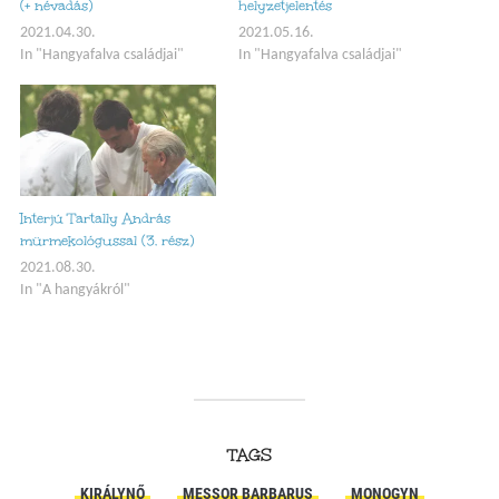
(+ névadás)
helyzetjelentés
2021.04.30.
2021.05.16.
In "Hangyafalva családjai"
In "Hangyafalva családjai"
Interjú Tartally András
mürmekológussal (3. rész)
2021.08.30.
In "A hangyákról"
TAGS
KIRÁLYNŐ
MESSOR BARBARUS
MONOGYN