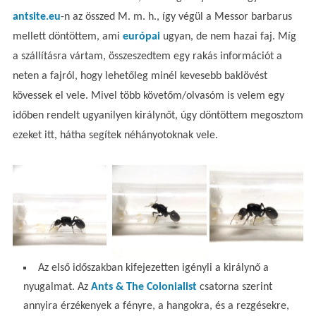
antsite.eu
-n az összed M. m. h., így végül a Messor barbarus
mellett döntöttem, ami
európai
ugyan, de nem hazai faj. Míg
a szállításra vártam, összeszedtem egy rakás információt a
neten a fajról, hogy lehetőleg minél kevesebb baklövést
kövessek el vele. Mivel több követőm/olvasóm is velem egy
időben rendelt ugyanilyen királynőt, úgy döntöttem megosztom
ezeket itt, hátha segítek néhányotoknak vele.
Az első időszakban kifejezetten igényli a királynő a
nyugalmat. Az
Ants & The Colonialist
csatorna szerint
annyira érzékenyek a fényre, a hangokra, és a rezgésekre,