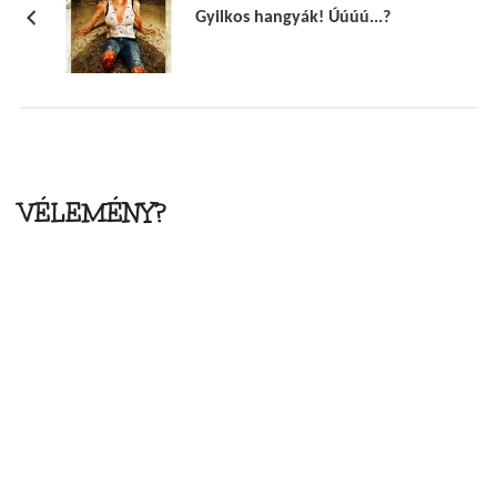
Gyilkos hangyák! Úúúú...?
VÉLEMÉNY?