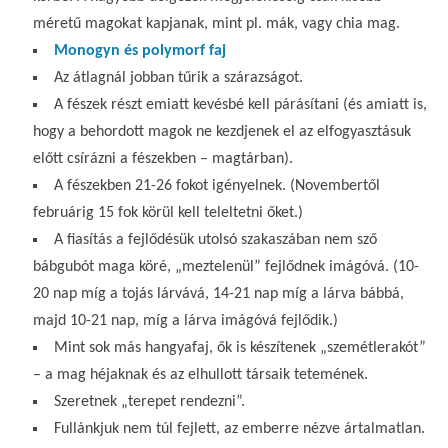
méretű magokat kapjanak, mint pl. mák, vagy chia mag.
Monogyn és polymorf faj
Az átlagnál jobban tűrik a szárazságot.
A fészek részt emiatt kevésbé kell párásítani (és amiatt is,
hogy a behordott magok ne kezdjenek el az elfogyasztásuk
előtt csírázni a fészekben – magtárban).
A fészekben 21-26 fokot igényelnek. (Novembertől
februárig 15 fok körül kell teleltetni őket.)
A fiasítás a fejlődésük utolsó szakaszában nem sző
bábgubót maga köré, „meztelenül” fejlődnek imágóvá. (10-
20 nap míg a tojás lárvává, 14-21 nap míg a lárva bábbá,
majd 10-21 nap, míg a lárva imágóvá fejlődik.)
Mint sok más hangyafaj, ők is készítenek „szemétlerakót”
– a mag héjaknak és az elhullott társaik tetemének.
Szeretnek „terepet rendezni”.
Fullánkjuk nem túl fejlett, az emberre nézve ártalmatlan.