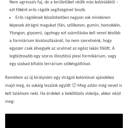
Nem agresszív faj, de a területüket védik más kolóniáktól –
ezt főként erős rágóik segítségével teszik.
Erős rágóiknak köszönhetően nagyon sok mindenen
képesek átrágni magukat (fán, szilikonon, gumin, homokkőn,
Ytongon, gipszen), úgyhogy ezt számításba kell venni később
a formiárium kiválasztásánál, ha nem szeretnénk, hogy
egyszer csak átvegyék az uralmat az egész lakás fölött. A
legbiztosabb egy szoros illesztésű plexi formikárium, vagy
egy szabad kifutós terrárium szökésgátlóval.
Remélem az új királynőm egy virágzó kolóniával ajándékoz
majd meg, és sokáig leszünk együtt 🙂 Meg aztán még nevet is
kell találnom neki. Ha érdekel a beköltözős videója, akkor nézd
meg: