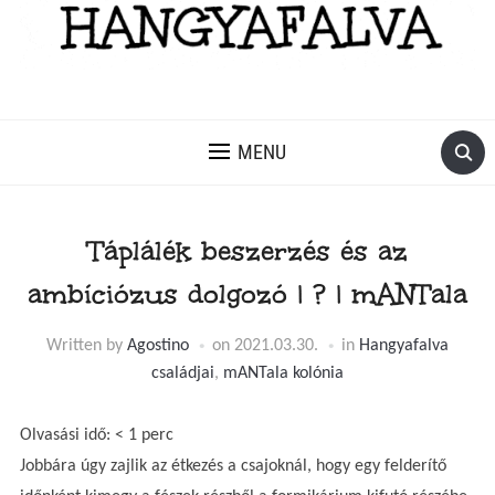
MENU
Táplálék beszerzés és az
ambíciózus dolgozó | ? | mANTala
Written by
Agostino
on
2021.03.30.
in
Hangyafalva
családjai
,
mANTala kolónia
Olvasási idő:
< 1
perc
Jobbára úgy zajlik az étkezés a csajoknál, hogy egy felderítő