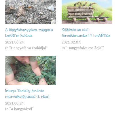
A tögyfahangyáim, vagyis a
Költözés az első
LeANTer kolónia
formikáriumba | ? | mANTala
2021.08.24.
2021.02.07.
In "Hangyafalva családjai"
In "Hangyafalva családjai"
Interjú Tartally András
mürmekológussal (1. rész)
2021.08.24.
In "A hangyákról"