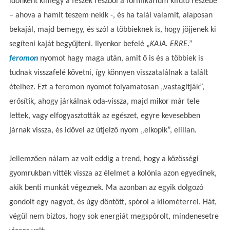
időnként kimegy a fészek részből a formikárium kifutó részébe
– ahova a hamit teszem nekik -, és ha talál valamit, alaposan
bekajál, majd bemegy, és szól a többieknek is, hogy jöjjenek ki
segíteni kaját begyűjteni. Ilyenkor befelé „
KAJA. ERRE
.”
feromon
nyomot hagy maga után, amit ő is és a többiek is
tudnak visszafelé követni, így könnyen visszatalálnak a talált
ételhez. Ezt a feromon nyomot folyamatosan „vastagítják”,
erősítik, ahogy járkálnak oda-vissza, majd mikor már tele
lettek, vagy elfogyasztották az egészet, egyre kevesebben
járnak vissza, és idővel az útjelző nyom „elkopik”, elillan.
Jellemzően nálam az volt eddig a trend, hogy a közösségi
gyomrukban vitték vissza az élelmet a kolónia azon egyedinek,
akik benti munkát végeznek. Ma azonban az egyik dolgozó
gondolt egy nagyot, és úgy döntött, spórol a kilométerrel. Hát,
végül nem biztos, hogy sok energiát megspórolt, mindenesetre