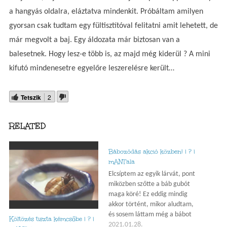
a hangyás oldalra, eláztatva mindenkit. Próbáltam amilyen
gyorsan csak tudtam egy fültisztítóval felitatni amit lehetett, de
már megvolt a baj. Egy áldozata már biztosan van a
balesetnek. Hogy lesz-e több is, az majd még kiderül ? A mini
kifutó mindenesetre egyelőre leszerelésre került…
Tetszik
2
RELATED
Bábozódás akció közben! | ? |
mANTala
Elcsíptem az egyik lárvát, pont
miközben szőtte a báb gubót
maga köré! Ez eddig mindig
akkor történt, mikor aludtam,
és sosem láttam még a bábot
Költözés tiszta kémcsőbe | ? |
munka közben, de most végre
2021.01.28.