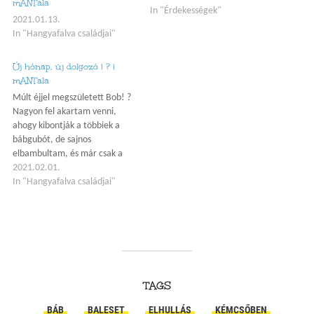
mANTala
elcsíptem az egyiket! ?
In "Érdekességek"
2021.01.13.
In "Hangyafalva családjai"
Új hónap, új dolgozó | ? |
mANTala
Múlt éjjel megszületett Bob! ?
Nagyon fel akartam venni,
ahogy kibontják a többiek a
bábgubót, de sajnos
elbambultam, és már csak a
végét csíptem el ? Azért ez is
2021.02.01.
vicces látvány volt. Szegénynek
In "Hangyafalva családjai"
4 lába össze volt kötözve egy
darabka bábgubóval, amit
nagy-nagy küzdelmek árán
tudtak csak a többiek
leszedni…
TAGS
BÁB
BALESET
ELHULLÁS
KÉMCSŐBEN