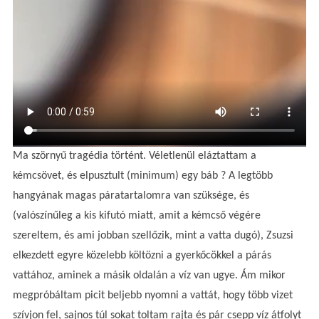
Ma szörnyű tragédia történt. Véletlenül eláztattam a
kémcsövet, és elpusztult (minimum) egy báb ? A legtöbb
hangyának magas páratartalomra van szüksége, és
(valószínűleg a kis kifutó miatt, amit a kémcső végére
szereltem, és ami jobban szellőzik, mint a vatta dugó), Zsuzsi
elkezdett egyre közelebb költözni a gyerkőcökkel a párás
vattához, aminek a másik oldalán a víz van ugye. Ám mikor
megpróbáltam picit beljebb nyomni a vattát, hogy több vizet
szívjon fel, sajnos túl sokat toltam rajta és pár csepp víz átfolyt