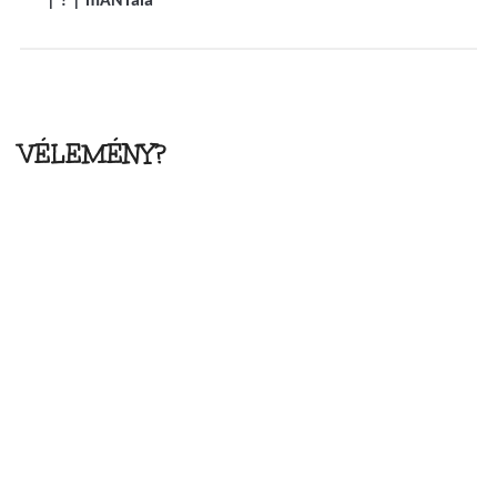
| ? | mANTala
VÉLEMÉNY?