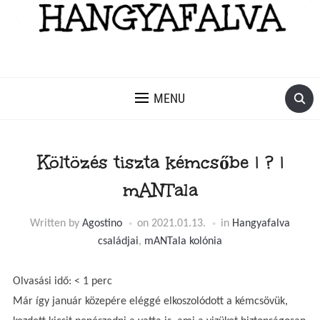
MENU
Költözés tiszta kémcsőbe | ? |
mANTala
Written by
Agostino
on
2021.01.13.
in
Hangyafalva
családjai
,
mANTala kolónia
Olvasási idő:
< 1
perc
Már így január közepére eléggé elkoszolódott a kémcsövük,