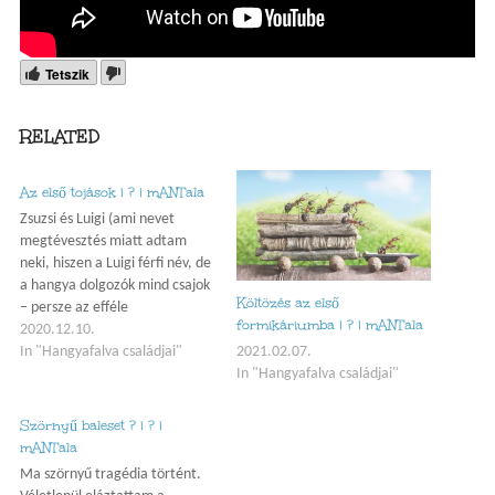
Tetszik
RELATED
Az első tojások | ? | mANTala
Zsuzsi és Luigi (ami nevet
megtévesztés miatt adtam
neki, hiszen a Luigi férfi név, de
a hangya dolgozók mind csajok
Költözés az első
– persze az efféle
formikáriumba | ? | mANTala
megtévesztések megszokottak
2020.12.10.
egy bűvész esetén, így ez
In "Hangyafalva családjai"
2021.02.07.
elnézhető nekem azt hiszem)
In "Hangyafalva családjai"
egy kémcsőben érkeztek 2020
decembere elején. 1 hét után
Szörnyű baleset ? | ? |
le is rakta Zsuzsi az első…
mANTala
Ma szörnyű tragédia történt.