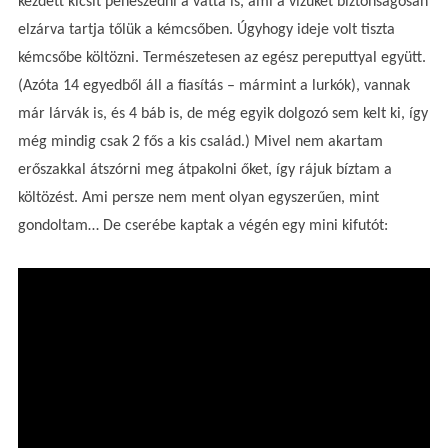
kezdett kicsit penészedni a vatta is, ami a vizüket biztonságosan
elzárva tartja tőlük a kémcsőben. Úgyhogy ideje volt tiszta
kémcsőbe költözni. Természetesen az egész pereputtyal együtt.
(Azóta 14 egyedből áll a fiasítás – mármint a lurkók), vannak
már lárvák is, és 4 báb is, de még egyik dolgozó sem kelt ki, így
még mindig csak 2 fős a kis család.) Mivel nem akartam
erőszakkal átszórni meg átpakolni őket, így rájuk bíztam a
költözést. Ami persze nem ment olyan egyszerűen, mint
gondoltam… De cserébe kaptak a végén egy mini kifutót: