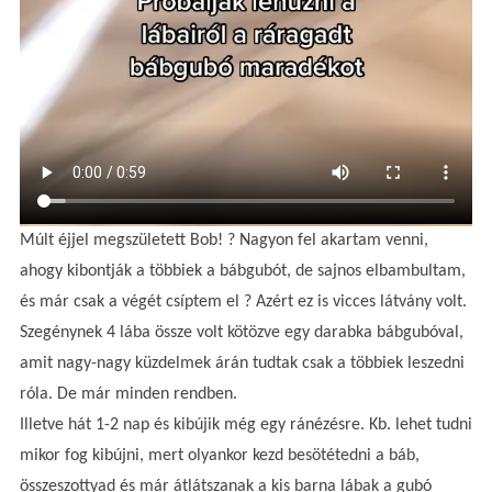
Múlt éjjel megszületett Bob! ? Nagyon fel akartam venni,
ahogy kibontják a többiek a bábgubót, de sajnos elbambultam,
és már csak a végét csíptem el ? Azért ez is vicces látvány volt.
Szegénynek 4 lába össze volt kötözve egy darabka bábgubóval,
amit nagy-nagy küzdelmek árán tudtak csak a többiek leszedni
róla. De már minden rendben.
Illetve hát 1-2 nap és kibújik még egy ránézésre. Kb. lehet tudni
mikor fog kibújni, mert olyankor kezd besötétedni a báb,
összeszottyad és már átlátszanak a kis barna lábak a gubó