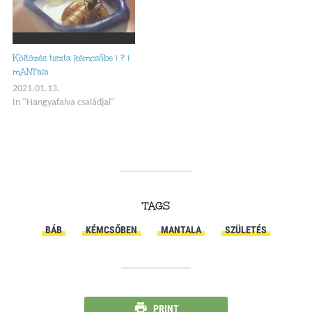
költözni a gyerkőcökkel a párás
vattához,…
Költözés tiszta kémcsőbe | ? |
mANTala
2021.01.13.
In "Hangyafalva családjai"
TAGS
BÁB
KÉMCSŐBEN
MANTALA
SZÜLETÉS
PRINT