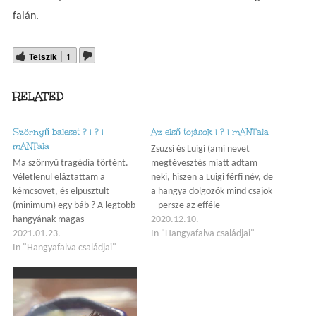
falán.
Tetszik
1
RELATED
Szörnyű baleset ? | ? |
Az első tojások | ? | mANTala
mANTala
Zsuzsi és Luigi (ami nevet
Ma szörnyű tragédia történt.
megtévesztés miatt adtam
Véletlenül eláztattam a
neki, hiszen a Luigi férfi név, de
kémcsövet, és elpusztult
a hangya dolgozók mind csajok
(minimum) egy báb ? A legtöbb
– persze az efféle
hangyának magas
megtévesztések megszokottak
2020.12.10.
páratartalomra van szüksége,
2021.01.23.
egy bűvész esetén, így ez
In "Hangyafalva családjai"
és (valószínűleg a kis kifutó
In "Hangyafalva családjai"
elnézhető nekem azt hiszem)
miatt, amit a kémcső végére
egy kémcsőben érkeztek 2020
szereltem, és ami jobban
decembere elején. 1 hét után
szellőzik, mint a vatta dugó),
le is rakta Zsuzsi az első…
Zsuzsi elkezdett egyre közelebb