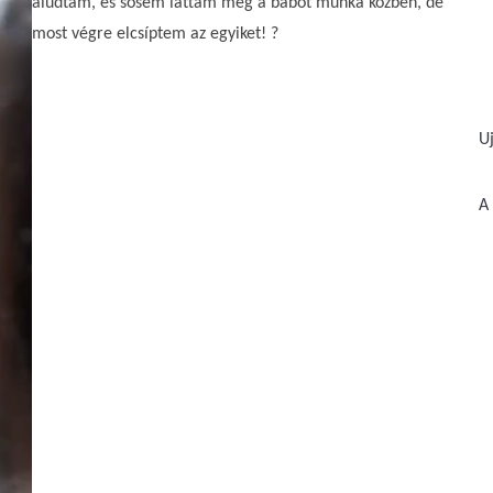
aludtam, és sosem láttam még a bábot munka közben, de
most végre elcsíptem az egyiket! ?
U
A 