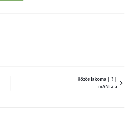
Közös lakoma | ? |
mANTala