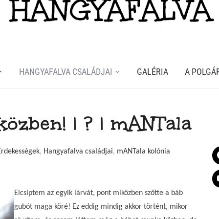
HANGYAFALVA CSALÁDJAI
GALÉRIA
A POLGÁ
özben! | ? | mANTala
Érdekességek
,
Hangyafalva családjai
,
mANTala kolónia
Elcsíptem az egyik lárvát, pont miközben szőtte a báb
gubót maga köré! Ez eddig mindig akkor történt, mikor