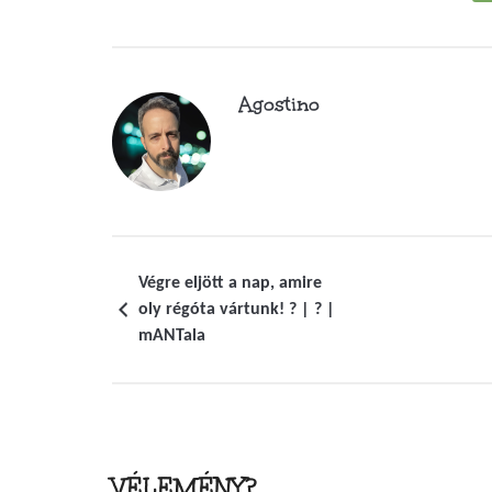
Agostino
Végre eljött a nap, amire
oly régóta vártunk! ? | ? |
mANTala
VÉLEMÉNY?