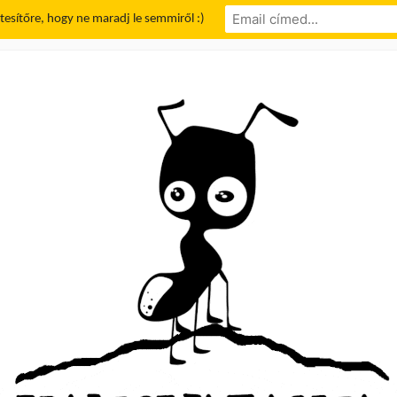
rtesítőre, hogy ne maradj le semmiről :)