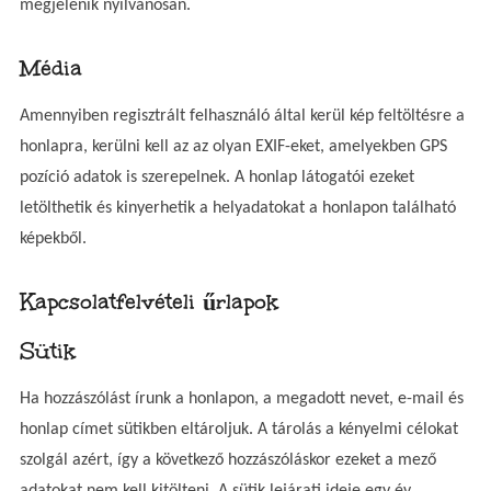
megjelenik nyilvánosan.
Média
Amennyiben regisztrált felhasználó által kerül kép feltöltésre a
honlapra, kerülni kell az az olyan EXIF-eket, amelyekben GPS
pozíció adatok is szerepelnek. A honlap látogatói ezeket
letölthetik és kinyerhetik a helyadatokat a honlapon található
képekből.
Kapcsolatfelvételi űrlapok
Sütik
Ha hozzászólást írunk a honlapon, a megadott nevet, e-mail és
honlap címet sütikben eltároljuk. A tárolás a kényelmi célokat
szolgál azért, így a következő hozzászóláskor ezeket a mező
adatokat nem kell kitölteni. A sütik lejárati ideje egy év.