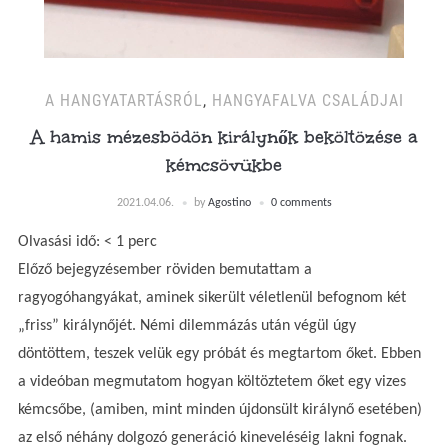
A HANGYATARTÁSRÓL
,
HANGYAFALVA CSALÁDJAI
A hamis mézesbödön királynők beköltözése a
kémcsövükbe
2021.04.06.
by
Agostino
0 comments
Olvasási idő:
< 1
perc
Előző bejegyzésember röviden bemutattam a
ragyogóhangyákat, aminek sikerült véletlenül befognom két
„friss” királynőjét. Némi dilemmázás után végül úgy
döntöttem, teszek velük egy próbát és megtartom őket. Ebben
a videóban megmutatom hogyan költöztetem őket egy vizes
kémcsőbe, (amiben, mint minden újdonsült királynő esetében)
az első néhány dolgozó generáció kineveléséig lakni fognak.