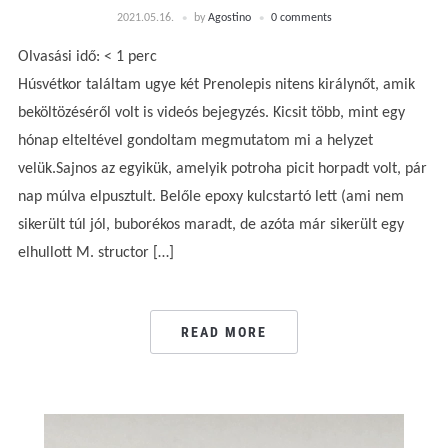
2021.05.16.
by
Agostino
0 comments
Olvasási idő:
< 1
perc
Húsvétkor találtam ugye két Prenolepis nitens királynőt, amik
beköltözéséről volt is videós bejegyzés. Kicsit több, mint egy
hónap elteltével gondoltam megmutatom mi a helyzet
velük.Sajnos az egyikük, amelyik potroha picit horpadt volt, pár
nap múlva elpusztult. Belőle epoxy kulcstartó lett (ami nem
sikerült túl jól, buborékos maradt, de azóta már sikerült egy
elhullott M. structor […]
READ MORE