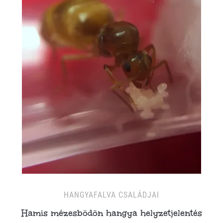
HANGYAFALVA CSALÁDJAI
Hamis mézesbödön hangya helyzetjelentés