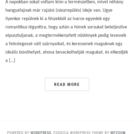
A napokban sokat voltam kinn a természetben, mivel néhány
hangyafajnak már rajzási (nászrepülés) ideje van. Ugye
ilyenkor repülnek ki a fészekből az ivaros egyedek egy
romantikus légyottra, hogy aztán a hímek sorsukat beteljesítve
elpusztuljanak, a megtermékenyített nőstények pedig levessék
a feleslegessé vált szárnyaikat, és keressenek maguknak egy
ideális búvóhelyet, ahova bevackolhatják magukat, és elkezdjék
a […]
READ MORE
POWERED BY
WORDPRESS.
FOODICA WORDPRESS THEME BY
WPZOOM.