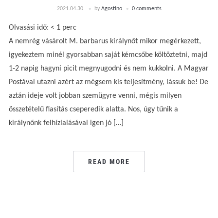
2021.04.30.
by
Agostino
0 comments
Olvasási idő:
< 1
perc
A nemrég vásárolt M. barbarus királynőt mikor megérkezett,
igyekeztem minél gyorsabban saját kémcsőbe költöztetni, majd
1-2 napig hagyni picit megnyugodni és nem kukkolni. A Magyar
Postával utazni azért az mégsem kis teljesítmény, lássuk be! De
aztán ideje volt jobban szemügyre venni, mégis milyen
összetételű fiasítás cseperedik alatta. Nos, úgy tűnik a
királynőnk felhízlalásával igen jó […]
READ MORE