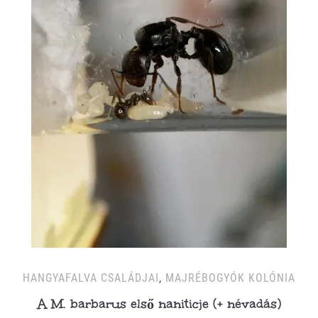
HANGYAFALVA CSALÁDJAI
,
MAJRÉBOGYÓK KOLÓNIA
A M. barbarus első naniticje (+ névadás)