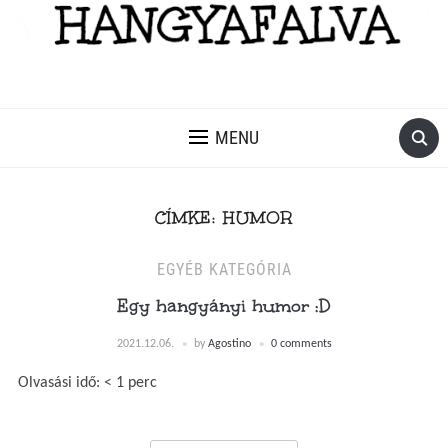
MENU
CÍMKE:
HUMOR
EGYÉB KATEGÓRIA
Egy hangyányi humor :D
2021.12.06.
by
Agostino
0 comments
Olvasási idő:
< 1
perc