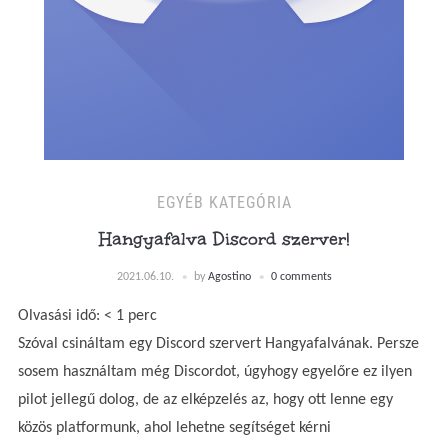
EGYÉB KATEGÓRIA
Hangyafalva Discord szerver!
2021.06.10.
by
Agostino
0 comments
Olvasási idő:
< 1
perc
Szóval csináltam egy Discord szervert Hangyafalvának. Persze
sosem használtam még Discordot, úgyhogy egyelőre ez ilyen
pilot jellegű dolog, de az elképzelés az, hogy ott lenne egy
közös platformunk, ahol lehetne segítséget kérni