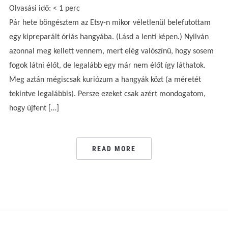
Olvasási idő:
< 1
perc
Pár hete böngésztem az Etsy-n mikor véletlenül belefutottam
egy kipreparált óriás hangyába. (Lásd a lenti képen.) Nyilván
azonnal meg kellett vennem, mert elég valószínű, hogy sosem
fogok látni élőt, de legalább egy már nem élőt így láthatok.
Meg aztán mégiscsak kuriózum a hangyák közt (a méretét
tekintve legalábbis). Persze ezeket csak azért mondogatom,
hogy újfent […]
READ MORE