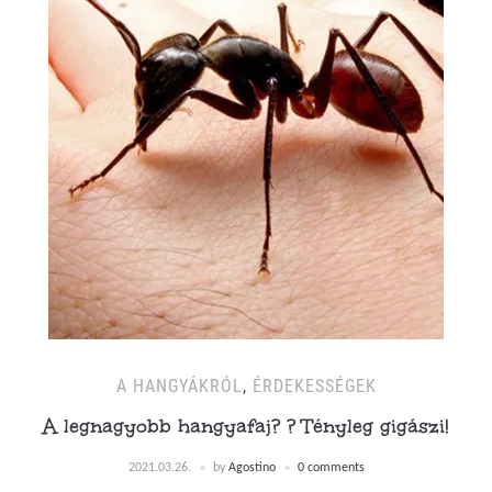
A HANGYÁKRÓL
,
ÉRDEKESSÉGEK
A legnagyobb hangyafaj? ? Tényleg gigászi!
2021.03.26.
by
Agostino
0 comments